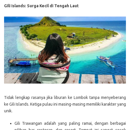
Gili Islands: Surga Kecil di Tengah Laut
Tidak lengkap rasanya jika liburan ke Lombok tanpa menyeberang
ke Gili Islands. Ketiga pulau ini masing-masing memiliki karakter yang
unik.
Gili Trawangan adalah yang paling ramai, dengan berbagai