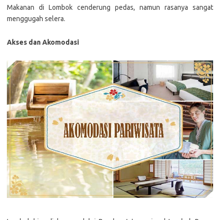
Makanan di Lombok cenderung pedas, namun rasanya sangat
menggugah selera.
Akses dan Akomodasi