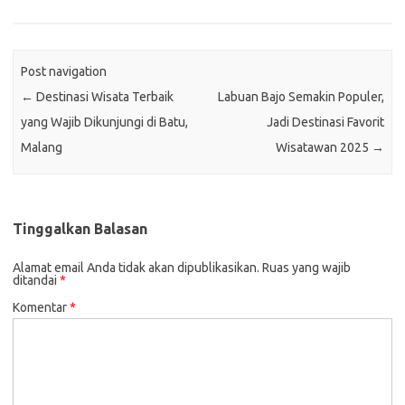
Post navigation
←
Destinasi Wisata Terbaik
Labuan Bajo Semakin Populer,
yang Wajib Dikunjungi di Batu,
Jadi Destinasi Favorit
Malang
Wisatawan 2025
→
Tinggalkan Balasan
Alamat email Anda tidak akan dipublikasikan.
Ruas yang wajib
ditandai
*
Komentar
*