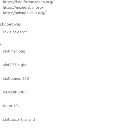
https://kopiforemanado.org/
https://mixuejabar.org/
https://mixuesumut.org/
sbobet wap
link slot gacor
.
slot mahjong
slot777 login
slot bonus 100
deposit 5000
depo 10k
slot gacor thailand